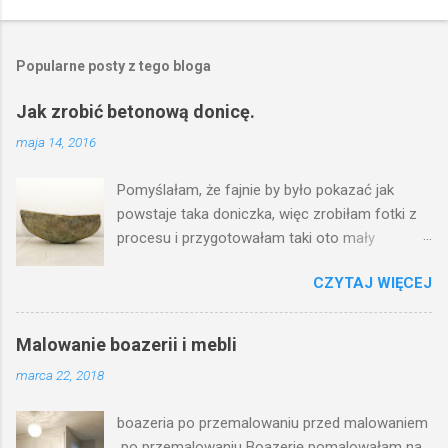
Popularne posty z tego bloga
Jak zrobić betonową donicę.
maja 14, 2016
Pomyślałam, że fajnie by było pokazać jak
powstaje taka doniczka, więc zrobiłam fotki z
procesu i przygotowałam taki oto mały
poradnik. Aby zrobić donicę potrzebujemy: drut
CZYTAJ WIĘCEJ
gruby drut cienki cement piasek (ja używam
mączki marmurowej) woda zimna stare
prześcieradło coś do cięcia najlepiej nożyce ale
Malowanie boazerii i mebli
jak nie ma to i kombinerkami da się rękawiczki
marca 22, 2018
robocze rękawiczki gumowe (cement wysusza
skórę) jakaś miska lub inny pojemnik
boazeria po przemalowaniu przed malowaniem
szpachelka nożyczki Zaczynamy :) Konstrukcja
po przemalowaniu Boazerię pomalowałam na