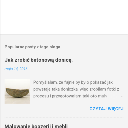
Popularne posty z tego bloga
Jak zrobić betonową donicę.
maja 14, 2016
Pomyślałam, że fajnie by było pokazać jak
powstaje taka doniczka, więc zrobiłam fotki z
procesu i przygotowałam taki oto mały
poradnik. Aby zrobić donicę potrzebujemy: drut
CZYTAJ WIĘCEJ
gruby drut cienki cement piasek (ja używam
mączki marmurowej) woda zimna stare
prześcieradło coś do cięcia najlepiej nożyce ale
Malowanie boazerii i mebli