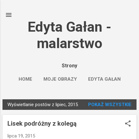
Przejdź do głównej zawartości
Edyta Gałan -
malarstwo
Strony
HOME
MOJE OBRAZY
EDYTA GAŁAN
SAATCHIART
WIĘCEJ…
FACEBOOK
Wyświetlanie postów z lipiec, 2015
POKAŻ WSZYSTKIE
P
o
Lisek podróżny z kolegą
s
t
lipca 19, 2015