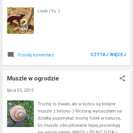
y
Lisek i Yu :)
CZYTAJ WIĘCEJ
Prześlij komentarz
Muszle w ogrodzie
lipca 05, 2015
Trochę to trwało ale w końcu są kolejne
muszle z betonu :) Wczoraj wyruszyłam na
działkę popstrykać trochę fotek w naturze,
bo muszle zdecydowanie lepiej prezentują
się wśród zieleni. WIĘCEJ ZDJĘĆ TUTAJ