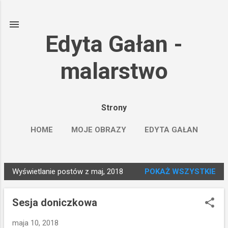
Przejdź do głównej zawartości
Edyta Gałan -
malarstwo
Strony
HOME
MOJE OBRAZY
EDYTA GAŁAN
SAATCHIART
WIĘCEJ…
FACEBOOK
Wyświetlanie postów z maj, 2018
POKAŻ WSZYSTKIE
P
o
Sesja doniczkowa
s
t
maja 10, 2018