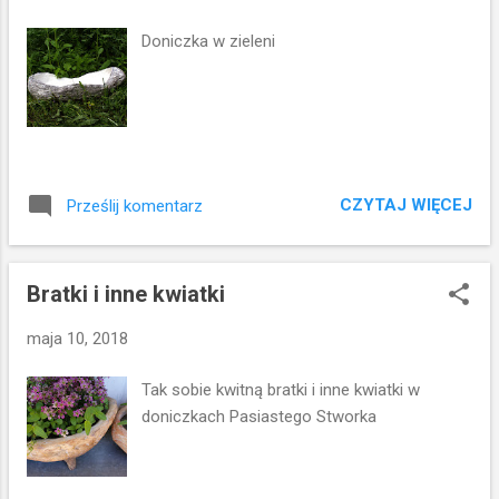
y
Doniczka w zieleni
CZYTAJ WIĘCEJ
Prześlij komentarz
Bratki i inne kwiatki
maja 10, 2018
Tak sobie kwitną bratki i inne kwiatki w
doniczkach Pasiastego Stworka