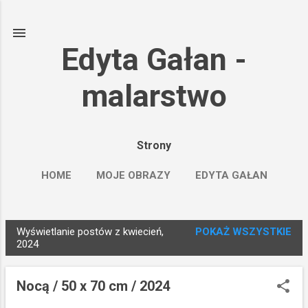
Przejdź do głównej zawartości
Edyta Gałan -
malarstwo
Strony
HOME
MOJE OBRAZY
EDYTA GAŁAN
SAATCHIART
WIĘCEJ…
FACEBOOK
Wyświetlanie postów z kwiecień,
POKAŻ WSZYSTKIE
P
2024
o
s
Nocą / 50 x 70 cm / 2024
t