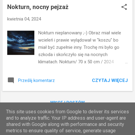
Nokturn, nocny pejzaż
kwietnia 04, 2024
Nokturn nieplanowany ;-) Obraz miał wiele
wcieleń i prawie wylądował w "koszu" bo
miał być zupełnie inny. Trochę mi było go
szkoda i skończyło się na nocnych
klimatach. Nokturn/ 70 x 50 cm / 2024
/ akryl na papierze Więcej obrazów
zobaczysz tutaj >> MOJE OBRAZY
CZYTAJ WIĘCEJ
Prześlij komentarz
WIĘCEJ POSTÓW
This site uses cookies from Google to deliver its services
and to analyze traffic. Your IP address and user-agent are
shared with Google along with performance and security
Obsługiwane przez usługę Blogger
metrics to ensure quality of service, generate usage