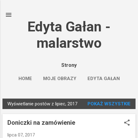
Przejdź do głównej zawartości
Edyta Gałan -
malarstwo
Strony
HOME
MOJE OBRAZY
EDYTA GAŁAN
SAATCHIART
WIĘCEJ…
FACEBOOK
Wyświetlanie postów z lipiec, 2017
POKAŻ WSZYSTKIE
P
o
Doniczki na zamówienie
s
t
lipca 07, 2017