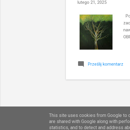
lutego 21, 2025
Por
zac
naw
OB
Prześlij komentarz
This site uses cookies from Google to de
are shared with Google along with perfo
statistics, and to detect and address ab