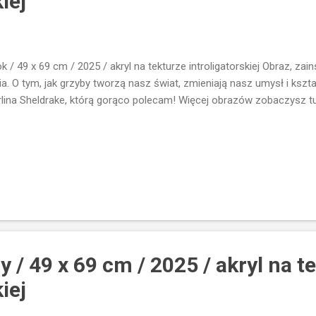
iej
k / 49 x 69 cm / 2025 / akryl na tekturze introligatorskiej Obraz, zai
ia. O tym, jak grzyby tworzą nasz świat, zmieniają nasz umysł i kszt
lina Sheldrake, którą gorąco polecam! Więcej obrazów zobaczysz 
y / 49 x 69 cm / 2025 / akryl na t
iej