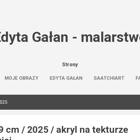
Przejdź do głównej zawartości
dyta Gałan - malarst
Strony
MOJE OBRAZY
EDYTA GAŁAN
SAATCHIART
F
2025
9 cm / 2025 / akryl na tekturze