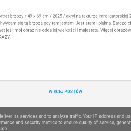
tret brzozy / 49 x 69 cm / 2025 / akryl na tekturze introligatorskie
hwycam się tą brzozą gdy tam jestem. Jest stara i piękna. Bardzo 
et jeśli mój obraz nie odda jej wielkości i majestatu. Więcej obraz
RAZY
WIĘCEJ POSTÓW
Obsługiwane przez usługę Blogger
liver its services and to analyze traffic. Your IP address and u
rmance and security metrics to ensure quality of service, gener
Zgłoś nadużycie
use.