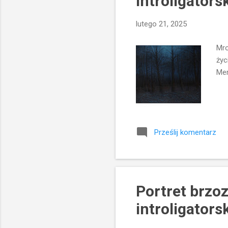
introligatorsk
lutego 21, 2025
Mro
życ
Mer
Prześlij komentarz
Portret brzoz
introligatorsk