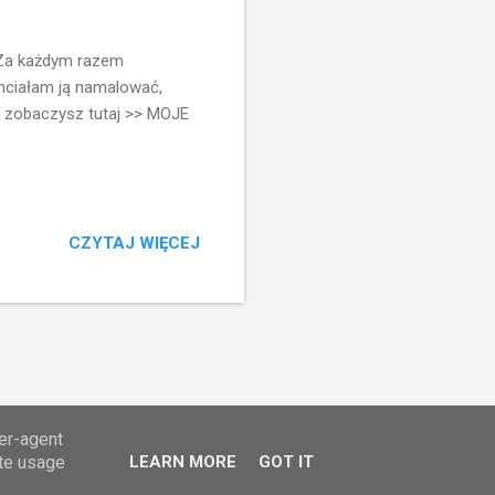
j Za każdym razem
chciałam ją namalować,
ów zobaczysz tutaj >> MOJE
CZYTAJ WIĘCEJ
ser-agent
ate usage
LEARN MORE
GOT IT