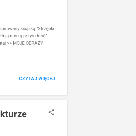
nspirowany książką "Strzępki
ałtują naszą przyszłość"
tutaj >> MOJE OBRAZY
CZYTAJ WIĘCEJ
ekturze