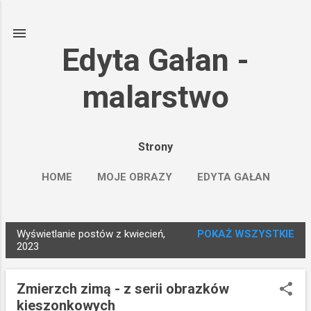
Przejdź do głównej zawartości
Edyta Gałan -
malarstwo
Strony
HOME
MOJE OBRAZY
EDYTA GAŁAN
SAATCHIART
WIĘCEJ…
FACEBOOK
Wyświetlanie postów z kwiecień,
POKAŻ WSZYSTKIE
P
2023
o
s
Zmierzch zimą - z serii obrazków
t
kieszonkowych