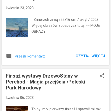
y
kwietnia 23, 2023
Zmierzch zimą /22x16 cm / akryl / 2023
Więcej obrazów zobaczysz tutaj >> MOJE
OBRAZY
CZYTAJ WIĘCEJ
Prześlij komentarz
Finsaż wystawy DrzewoStany w
Perehod - Magia przejścia /Poleski
Park Narodowy
kwietnia 06, 2023
To był mój pierwszy finisaż i sprawił mi tak