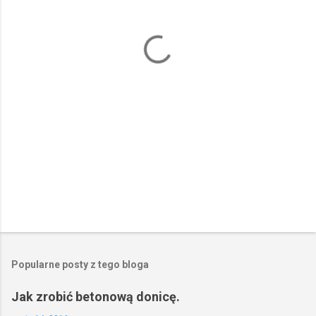
t
a
r
z
e
Popularne posty z tego bloga
Jak zrobić betonową donicę.